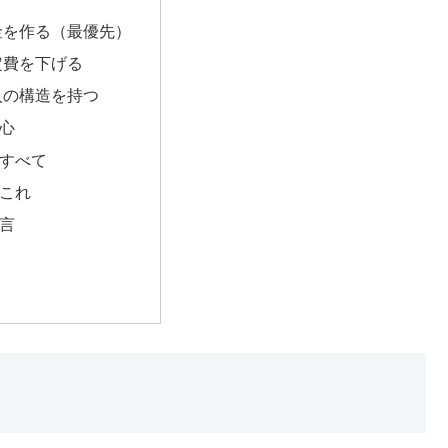
命金を作る（最優先）
固定費を下げる
収入の構造を持つ
核心
がすべて
はこれ
一言