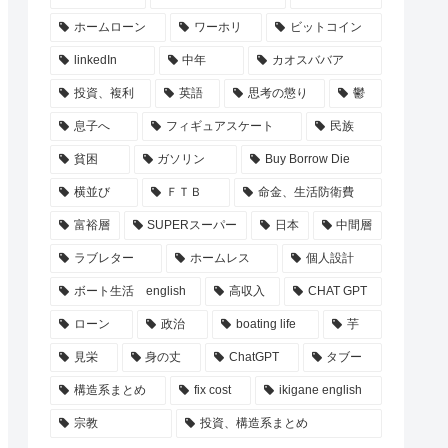
ホームローン
ワーホリ
ビットコイン
linkedIn
中年
カオスババア
投資、複利
英語
思考の懲り
鬱
息子へ
フィギュアスケート
民族
貧困
ガソリン
Buy Borrow Die
横並び
ＦＴＢ
命金、生活防衛費
富裕層
SUPERスーパー
日本
中間層
ラブレター
ホームレス
個人設計
ボート生活 english
高収入
CHAT GPT
ローン
政治
boating life
芋
見栄
身の丈
ChatGPT
タブー
構造系まとめ
fix cost
ikigane english
宗教
投資、構造系まとめ