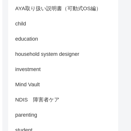
AYA取り扱い説明書（可動式OS編）
child
education
household system designer
investment
Mind Vault
NDIS 障害者ケア
parenting
student