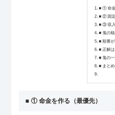
■ ① 
■ ② 
■ ③ 
■ 鬼の
■ 順番
■ 正解
■ 鬼の
■ まとめ
■ ① 命金を作る（最優先）