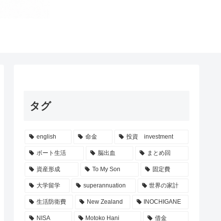
タグ
english
命金
投資 investment
ボート生活
脳出血
まとめ回
資産形成
To My Son
固定費
大学留学
superannuation
世界の家計
生活防衛費
New Zealand
INOCHIGANE
NISA
Motoko Hani
借金