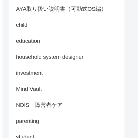
AYA取り扱い説明書（可動式OS編）
child
education
household system designer
investment
Mind Vault
NDIS 障害者ケア
parenting
student