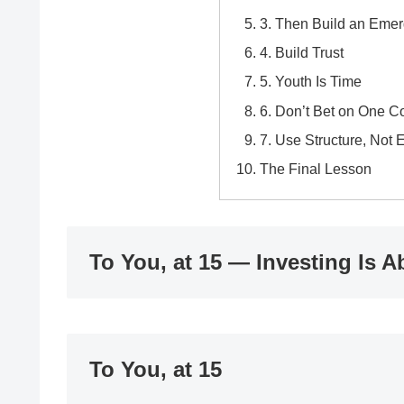
3. Then Build an Eme
4. Build Trust
5. Youth Is Time
6. Don’t Bet on One 
7. Use Structure, Not 
The Final Lesson
To You, at 15 — Investing Is A
To You, at 15