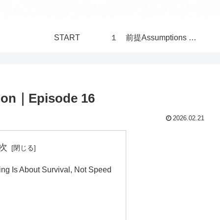
START
１ 前提Assumptions 構造Structure 世界 World
tion｜Episode 16
2026.02.21
次
ing Is About Survival, Not Speed