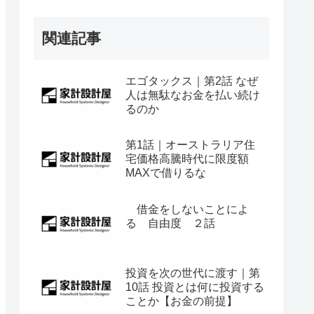
関連記事
エゴタックス｜第2話 なぜ
人は無駄なお金を払い続け
るのか
第1話｜オーストラリア住
宅価格高騰時代に限度額
MAXで借りるな
借金をしないことによ
る 自由度 ２話
投資を次の世代に渡す｜第
10話 投資とは何に投資する
ことか【お金の前提】