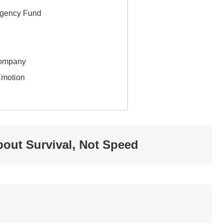
rgency Fund
Company
Emotion
bout Survival, Not Speed