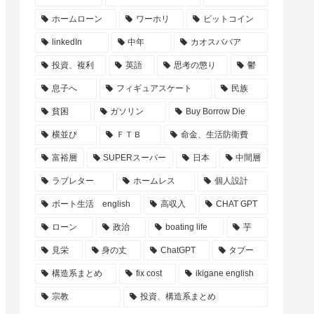
ホームローン
ワーホリ
ビットコイン
linkedIn
中年
カオスババア
投資、複利
英語
思考の懲り
鬱
息子へ
フィギュアスケート
民族
貧困
ガソリン
Buy Borrow Die
横並び
ＦＴＢ
命金、生活防衛費
富裕層
SUPERスーパー
日本
中間層
ラブレター
ホームレス
個人設計
ボート生活 english
高収入
CHAT GPT
ローン
政治
boating life
芋
見栄
身の丈
ChatGPT
タブー
構造系まとめ
fix cost
ikigane english
宗教
投資、構造系まとめ