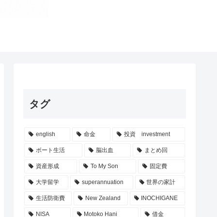
タグ
english
命金
投資 investment
ボート生活
脳出血
まとめ回
資産形成
To My Son
固定費
大学留学
superannuation
世界の家計
生活防衛費
New Zealand
INOCHIGANE
NISA
Motoko Hani
借金