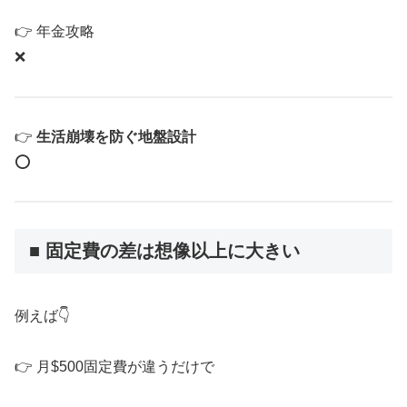
👉 年金攻略
❌
👉
生活崩壊を防ぐ地盤設計
⭕️
■ 固定費の差は想像以上に大きい
例えば👇
👉 月$500固定費が違うだけで