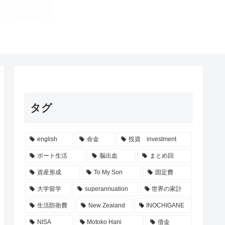
タグ
english
命金
投資 investment
ボート生活
脳出血
まとめ回
資産形成
To My Son
固定費
大学留学
superannuation
世界の家計
生活防衛費
New Zealand
INOCHIGANE
NISA
Motoko Hani
借金