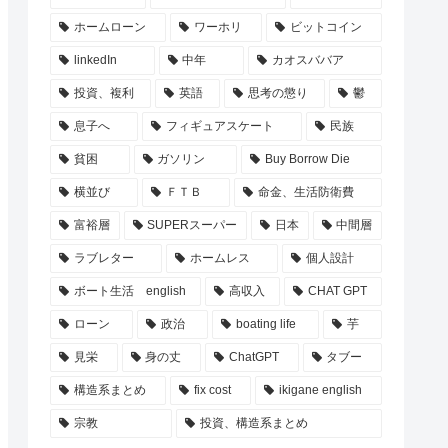
ホームローン
ワーホリ
ビットコイン
linkedIn
中年
カオスババア
投資、複利
英語
思考の懲り
鬱
息子へ
フィギュアスケート
民族
貧困
ガソリン
Buy Borrow Die
横並び
ＦＴＢ
命金、生活防衛費
富裕層
SUPERスーパー
日本
中間層
ラブレター
ホームレス
個人設計
ボート生活 english
高収入
CHAT GPT
ローン
政治
boating life
芋
見栄
身の丈
ChatGPT
タブー
構造系まとめ
fix cost
ikigane english
宗教
投資、構造系まとめ