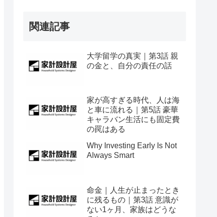
関連記事
大学留学の真実｜第3話 親
の金と、自分の責任の話
家が高すぎる時代、人は海
と車に流れる｜第5話 豪華
キャラバン生活にも固定費
の罠はある
Why Investing Early Is Not
Always Smart
命金｜人生が止まったとき
に残るもの｜第3話 意識が
ない1ヶ月、家族はどうな