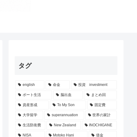
タグ
english
命金
投資 investment
ボート生活
脳出血
まとめ回
資産形成
To My Son
固定費
大学留学
superannuation
世界の家計
生活防衛費
New Zealand
INOCHIGANE
NISA
Motoko Hani
借金