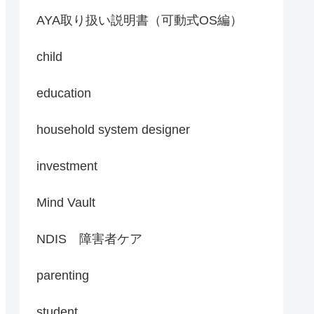
AYA取り扱い説明書（可動式OS編）
child
education
household system designer
investment
Mind Vault
NDIS 障害者ケア
parenting
student