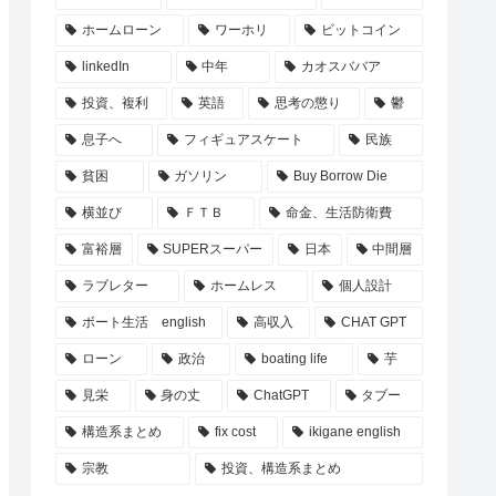
ホームローン
ワーホリ
ビットコイン
linkedIn
中年
カオスババア
投資、複利
英語
思考の懲り
鬱
息子へ
フィギュアスケート
民族
貧困
ガソリン
Buy Borrow Die
横並び
ＦＴＢ
命金、生活防衛費
富裕層
SUPERスーパー
日本
中間層
ラブレター
ホームレス
個人設計
ボート生活 english
高収入
CHAT GPT
ローン
政治
boating life
芋
見栄
身の丈
ChatGPT
タブー
構造系まとめ
fix cost
ikigane english
宗教
投資、構造系まとめ