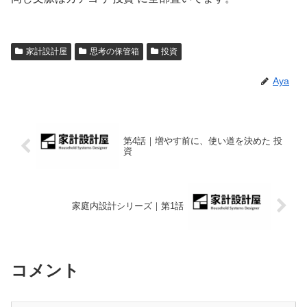
家計設計屋
思考の保管箱
投資
Aya
第4話｜増やす前に、使い道を決めた 投
資
家庭内設計シリーズ｜第1話
コメント