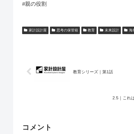
#親の役割
家計設計屋
思考の保管箱
教育
未来設計
海
教育シリーズ｜第1話
2.5｜こ
コメント