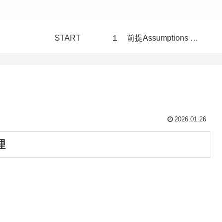
START
１ 前提Assumptions 構造Structure 世界 World
2026.01.26
理