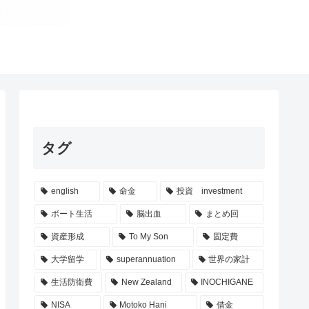
タグ
english
命金
投資 investment
ボート生活
脳出血
まとめ回
資産形成
To My Son
固定費
大学留学
superannuation
世界の家計
生活防衛費
New Zealand
INOCHIGANE
NISA
Motoko Hani
借金