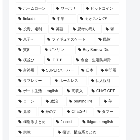
ホームローン
ワーホリ
ビットコイン
linkedIn
中年
カオスババア
投資、複利
英語
思考の懲り
鬱
息子へ
フィギュアスケート
民族
貧困
ガソリン
Buy Borrow Die
横並び
ＦＴＢ
命金、生活防衛費
富裕層
SUPERスーパー
日本
中間層
ラブレター
ホームレス
個人設計
ボート生活 english
高収入
CHAT GPT
ローン
政治
boating life
芋
見栄
身の丈
ChatGPT
タブー
構造系まとめ
fix cost
ikigane english
宗教
投資、構造系まとめ