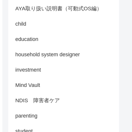
AYA取り扱い説明書（可動式OS編）
child
education
household system designer
investment
Mind Vault
NDIS 障害者ケア
parenting
student