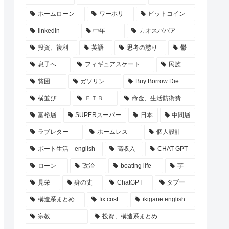
ホームローン
ワーホリ
ビットコイン
linkedIn
中年
カオスババア
投資、複利
英語
思考の懲り
鬱
息子へ
フィギュアスケート
民族
貧困
ガソリン
Buy Borrow Die
横並び
ＦＴＢ
命金、生活防衛費
富裕層
SUPERスーパー
日本
中間層
ラブレター
ホームレス
個人設計
ボート生活 english
高収入
CHAT GPT
ローン
政治
boating life
芋
見栄
身の丈
ChatGPT
タブー
構造系まとめ
fix cost
ikigane english
宗教
投資、構造系まとめ