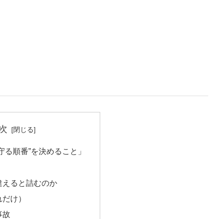
次
守る順番”を決めること」
違えると詰むのか
れだけ）
事故