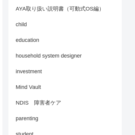
AYA取り扱い説明書（可動式OS編）
child
education
household system designer
investment
Mind Vault
NDIS 障害者ケア
parenting
student