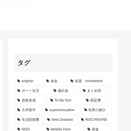
タグ
english
命金
投資 investment
ボート生活
脳出血
まとめ回
資産形成
To My Son
固定費
大学留学
superannuation
世界の家計
生活防衛費
New Zealand
INOCHIGANE
NISA
Motoko Hani
借金