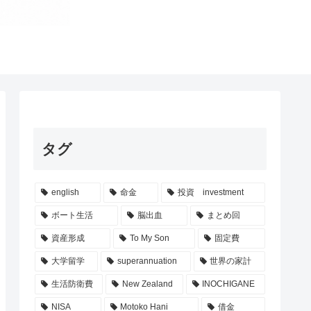
タグ
english
命金
投資 investment
ボート生活
脳出血
まとめ回
資産形成
To My Son
固定費
大学留学
superannuation
世界の家計
生活防衛費
New Zealand
INOCHIGANE
NISA
Motoko Hani
借金