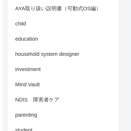
AYA取り扱い説明書（可動式OS編）
child
education
household system designer
investment
Mind Vault
NDIS 障害者ケア
parenting
student