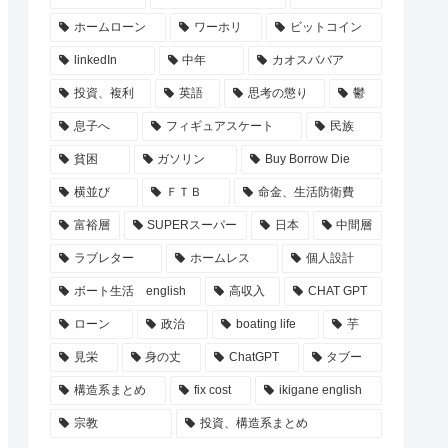
ホームローン
ワーホリ
ビットコイン
linkedIn
中年
カオスババア
投資、複利
英語
思考の懲り
鬱
息子へ
フィギュアスケート
民族
貧困
ガソリン
Buy Borrow Die
横並び
ＦＴＢ
命金、生活防衛費
富裕層
SUPERスーパー
日本
中間層
ラブレター
ホームレス
個人設計
ボート生活 english
高収入
CHAT GPT
ローン
政治
boating life
芋
見栄
身の丈
ChatGPT
タブー
構造系まとめ
fix cost
ikigane english
宗教
投資、構造系まとめ