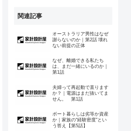
関連記事
オーストラリア男性はなぜ
謝らないのか｜第2話 壊れ
ない前提の正体
なぜ、離婚できる私たち
は、まだ一緒にいるのか｜
第1話
夫婦って再起動で直ります
か？｜電源はまだ抜いてま
せん。 第1話
ボート暮らしは劣等か資産
か｜家族の“経験密度”とい
う答え【第5話】