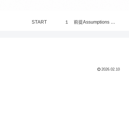
START
１ 前提Assumptions 構造Structure 世界 World
2026.02.10