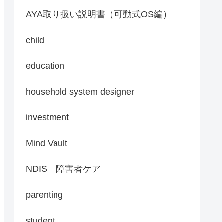
AYA取り扱い説明書（可動式OS編）
child
education
household system designer
investment
Mind Vault
NDIS 障害者ケア
parenting
student