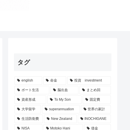
タグ
english
命金
投資 investment
ボート生活
脳出血
まとめ回
資産形成
To My Son
固定費
大学留学
superannuation
世界の家計
生活防衛費
New Zealand
INOCHIGANE
NISA
Motoko Hani
借金