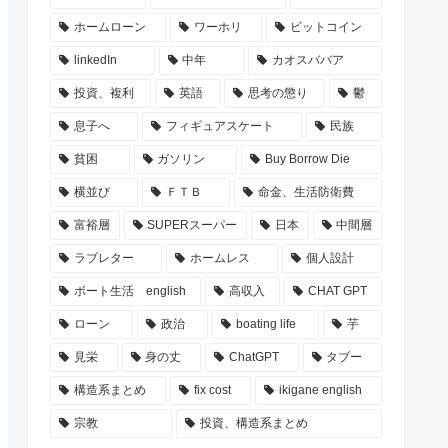
ホームローン
ワーホリ
ビットコイン
linkedIn
中年
カオスババア
投資、複利
英語
思考の懲り
鬱
息子へ
フィギュアスケート
民族
貧困
ガソリン
Buy Borrow Die
横並び
ＦＴＢ
命金、生活防衛費
富裕層
SUPERスーパー
日本
中間層
ラブレター
ホームレス
個人設計
ボート生活 english
高収入
CHAT GPT
ローン
政治
boating life
芋
見栄
身の丈
ChatGPT
タブー
構造系まとめ
fix cost
ikigane english
宗教
投資、構造系まとめ