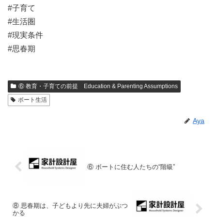
#子育て
#生活圏
#現実条件
#思春期
⑥ 教育・子育ての前提 Education & Parenting Assumptions
ボート生活
Aya
⑥ ボートに住む人たちの“階級”
⑧ 思春期は、子どもより先に夫婦がぶつ
かる