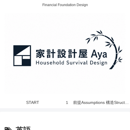
Financial Foundation Design
START
１ 前提Assumptions 構造Structure 世界 World