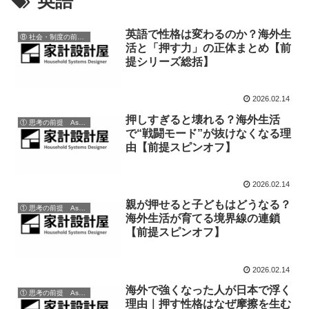
英語
英語で性格は変わるのか？海外生
⑧ 社会・制度の前提 Society & System Assumptions
活と「押す力」の正体まとめ【前
提シリーズ総括】
2026.02.14
押しすぎると壊れる？海外生活
① 思考の前提 Assumptions of Thinking
で“戦闘モード”が抜けなくなる理
由【前提スピンオフ】
2026.02.14
親が押せると子どもはどうなる？
① 思考の前提 Assumptions of Thinking
海外生活が育てる境界線の連鎖
【前提スピンオフ】
2026.02.14
海外で強くなった人が日本で浮く
① 思考の前提 Assumptions of Thinking
理由｜押す性格はなぜ摩擦を生む