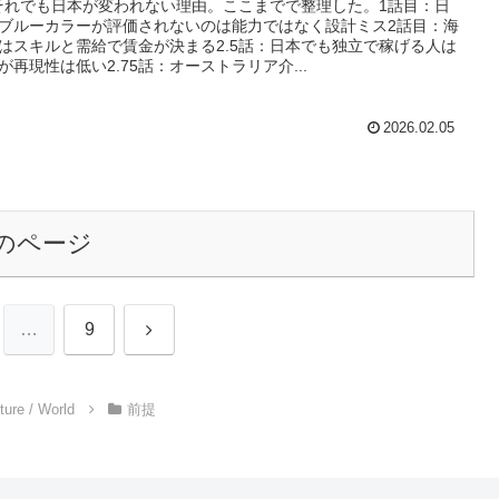
それでも日本が変われない理由。ここまでで整理した。1話目：日
ブルーカラーが評価されないのは能力ではなく設計ミス2話目：海
はスキルと需給で賃金が決まる2.5話：日本でも独立で稼げる人は
が再現性は低い2.75話：オーストラリア介...
2026.02.05
のページ
次
…
9
へ
e / World
前提