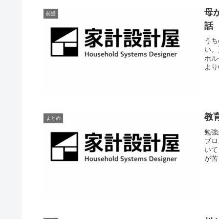
母
前提
話
うち
い。
ホル
より
教
まとめ
勉強
ブロ
いて
が苦