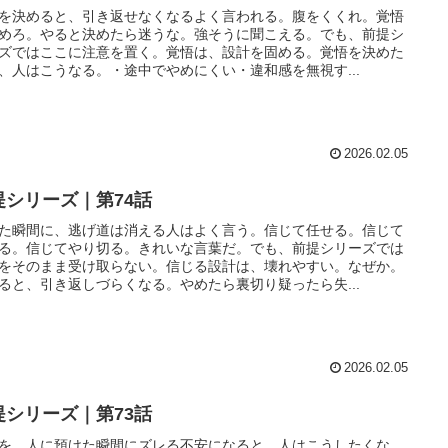
を決めると、引き返せなくなるよく言われる。腹をくくれ。覚悟
めろ。やると決めたら迷うな。強そうに聞こえる。でも、前提シ
ズではここに注意を置く。覚悟は、設計を固める。覚悟を決めた
、人はこうなる。・途中でやめにくい・違和感を無視す...
2026.02.05
提シリーズ｜第74話
た瞬間に、逃げ道は消える人はよく言う。信じて任せる。信じて
る。信じてやり切る。きれいな言葉だ。でも、前提シリーズでは
をそのまま受け取らない。信じる設計は、壊れやすい。なぜか。
ると、引き返しづらくなる。やめたら裏切り疑ったら失...
2026.02.05
提シリーズ｜第73話
を、人に預けた瞬間にズレる不安になると、人はこうしたくな