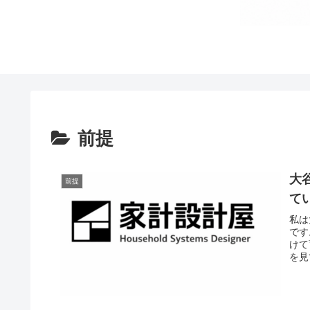
前提
大
前提
て
私は
です
けて
を見