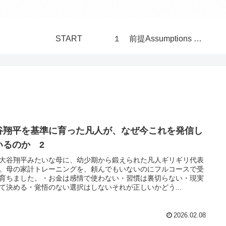
START
１ 前提Assumptions 構造Structure 世界 World
谷翔平を基準に育った凡人が、なぜ今これを発信し
いるのか 2
大谷翔平みたいな母に、幼少期から鍛えられた凡人ギリギリ代表
。母の家計トレーニングを、頼んでもいないのにフルコースで受
育ちました。・お金は感情で使わない・習慣は裏切らない・現実
て決める・覚悟のない選択はしないそれが正しいかどう...
2026.02.08