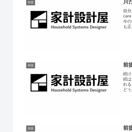
川
前提
自分
ca
今の
も正
前
前提
続け
続は
れる
どう
前
前提