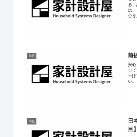
る。
は、
心を
前
前提
安心
心で
っぽ
い。
日
前提
目