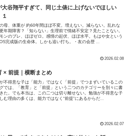
が大谷翔平すぎて、同じ土俵に上げないでほしい
 １
の母、体重が 約60年間ほぼ不変。増えない。減らない。乱れな
更年期障害？「知らない」生理前で情緒不安定？見たことない。
モンのブレ、ほぼゼロ。感情の起伏、ほぼ水平。もはや女という
OS完成版の生命体。しかも追い打ち。・友の会歴 ...
2026.02.08
育 × 前提｜横断まとめ
が不得意な子は「能力」ではなく「前提」でつまずいているこの
グでは、「教育」と「前提」という二つのカテゴリーを別々に書
きた。でも本当は、この二つは切り離せない。勉強が不得意な子
しむ理由の多くは、能力ではなく“前提”にあるからだ...
2026.02.07