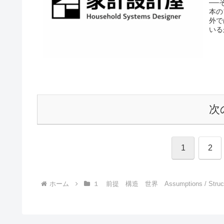
──
本の
外で
いる
次
1
2
ホーム
１ 前提 構造 世界 Assumptions / Structur