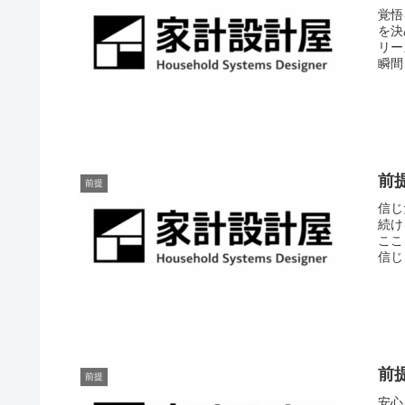
覚悟
を決
リー
瞬間
前
前提
信じ
続け
ここ
信じ
前
前提
安心